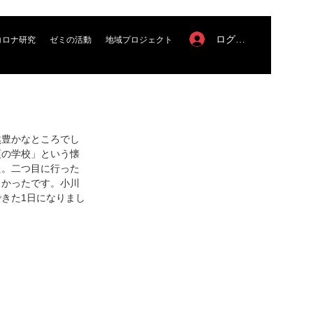
ログイン
コロナ研究
ゼミの活動
地域プロジェクト
然豊かなところでし
頃の学校」という懐
た。二つ目に行った
白かったです。小川
きた1日になりまし