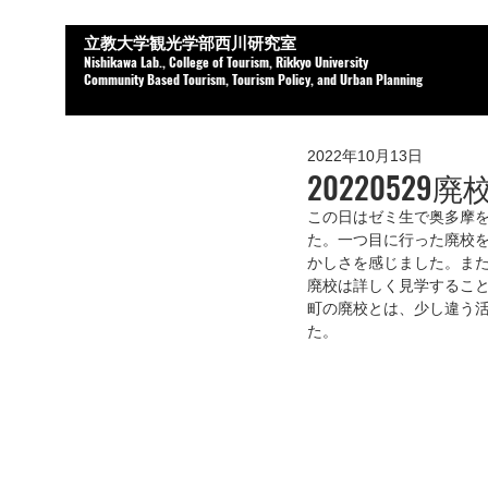
立教大学観光学部西川研究室
Nishikaw
a Lab.,
College of Tourism, Rikkyo University
Community Based Tourism, Tourism Policy, and Urban Planning
2022年10月13日
20220529
この日はゼミ生で奥多摩
た。一つ目に行った廃校
かしさを感じました。ま
廃校は詳しく見学するこ
町の廃校とは、少し違う
た。