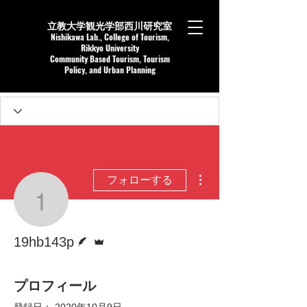
立教大学観光学部西川研究室
Nishikaw
a Lab.,
College of Tourism,
Rikkyo University
Community Based Tourism, Tourism
Policy, and Urban Planning
その他
フォローする
19hb143p
脚本
管理者
19hb143p
プロフィール