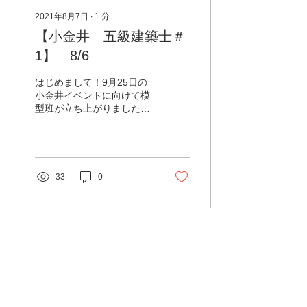
2021年8月7日
∙
1
分
【小金井 五級建築士＃
1】 8/6
はじめまして！9月25日の
小金井イベントに向けて模
型班が立ち上がりました。
チーム名は「五級建築士」
です（笑） この班は ・武
蔵小金井駅前の模型作成
（500分の1サイズ） ・空
地活用のイメージ図 を作成
33
0
します。 今日は 地図の印
刷→地図張り合わせ→建物
階数チェックといった流...