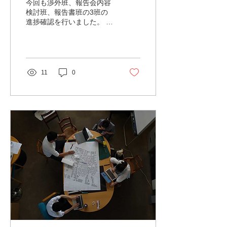
今回も渉外班、報告会内容
検討班、報告書班の3班の
進捗確認を行いました。 特
に今回は報告会の流れにつ
いて時間をかけて議論！ 紙
芝居の贈呈式や当日の総合
司会の決定、アンケート作
成などについて新たに決ま
11
0
りました。 当日のスライド
作成や報告書完成に向けて
頑張っていきます🔥