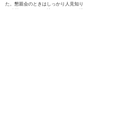
た。懇親会のときはしっかり人見知り
を発揮していたのが懐かしいです。提
出期限を守らないなど、様々な面で困
らせてしまいましたが、ときに厳しく
ときにおもしろい先生の姿があって自
分がここまで続けられました。本当に
ありがとうございます。
みんなと同じ次元ではないけれど、確
実に少しは成長できた。学びも経験も
人間関係も全部が自分の大きな財産だ
と思う。最初の西川ゼミ生として過ご
せて本当によかった。まだマップとか
頑張ることが残っているし、これから
もよろしくおねがいします！
ゼミ紹介リアペ
コメント