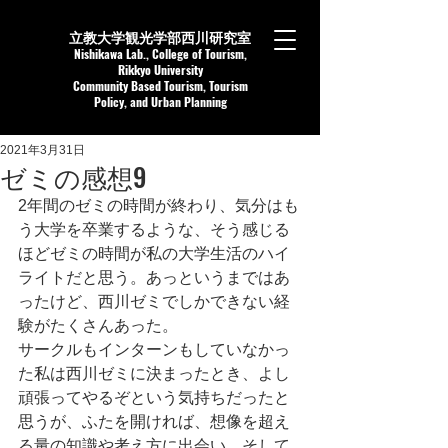
立教大学観光学部西川研究室
Nishikaw
a Lab.,
College of Tourism,
Rikkyo University
Community Based Tourism, Tourism
Policy, and Urban Planning
2021年3月31日
ゼミの感想9
2年間のゼミの時間が終わり、気分はも
う大学を卒業するような、そう感じる
ほどゼミの時間が私の大学生活のハイ
ライトだと思う。あっというまではあ
ったけど、西川ゼミでしかできない経
験がたくさんあった。
サークルもインターンもしていなかっ
た私は西川ゼミに決まったとき、よし
頑張ってやるぞという気持ちだったと
思うが、ふたを開ければ、想像を超え
る量の知識や考え方に出会い、そして