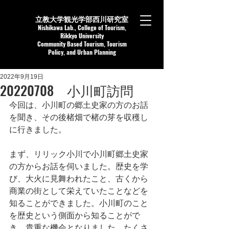
立教大学観光学部西川研究室
Nishikaw
a Lab.,
College of Tourism,
Rikkyo University
Community Based Tourism, Tourism
Policy, and Urban Planning
2022年9月19日
20220708 小川町訪問
今回は、小川町の郷土史家の方のお話
を聞き、その後楮畑で楮の芽を収穫し
に行きました。
まず、リリック小川で小川町郷土史家
の方からお話を伺いました。歴史を学
び、大火に見舞われたこと、古くから
商業の街として栄えていたことなどを
知ることができました。小川町のこと
を歴史という側面から知ることがで
き、貴重な機会となりました。たくさ