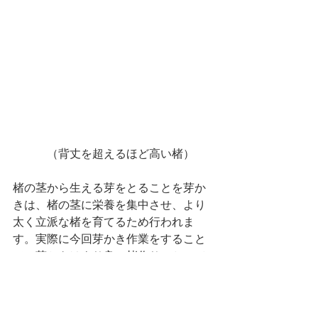
　　　（背丈を超えるほど高い楮）
楮の茎から生える芽をとることを芽か
きは、楮の茎に栄養を集中させ、より
太く立派な楮を育てるため行われま
す。実際に今回芽かき作業をすること
で、芽かきはより良い楮作りにとって
重要でありながら、労力の必要な負担
のある作業でもあることがわかりまし
た。また、芽かきによって大量の芽が