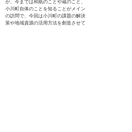
が、今までは和紙のことや蔵のこと、
小川町自体のことを知ることがメイン
の訪問で、今回は小川町の課題の解決
策や地域資源の活用方法を創造させて
いくための訪問であったのではないか
と思いました。最後においでなせえの
五十嵐さん、岡本さんがキャンプファ
イヤーを用意してくださいましたが、
これから小川町に関わり、本格的に活
動が始まっていく幕開けのようで私も
気合が入りました。これからお世話に
なる全ての方々に改めてよろしくお願
いします！
小川町