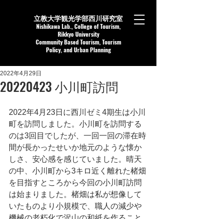
立教大学観光学部西川研究室
Nishikaw
a Lab.,
College of Tourism,
Rikkyo University
Community Based Tourism, Tourism
Policy, and Urban Planning
2022年4月29日
20220423 小川町訪問
2022年4月23日に西川ゼミ4期生は小川
町を訪問しました。小川町を訪問する
のは3回目でしたが、一回一回の滞在時
間が長かったせいか地元のような懐か
しさ、安心感を感じていました。晴天
の中、小川町から3キロ近く離れた楮畑
を目指すところから今回の小川町訪問
は始まりました。楮畑は私が想像して
いたものより小規模で、職人の減少や
機械の老朽化で沢山の和紙を作ること