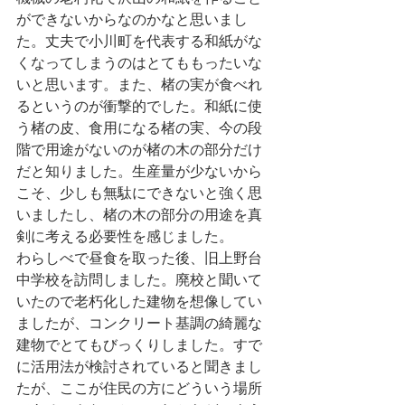
ができないからなのかなと思いまし
た。丈夫で小川町を代表する和紙がな
くなってしまうのはとてももったいな
いと思います。また、楮の実が食べれ
るというのが衝撃的でした。和紙に使
う楮の皮、食用になる楮の実、今の段
階で用途がないのが楮の木の部分だけ
だと知りました。生産量が少ないから
こそ、少しも無駄にできないと強く思
いましたし、楮の木の部分の用途を真
剣に考える必要性を感じました。
わらしべで昼食を取った後、旧上野台
中学校を訪問しました。廃校と聞いて
いたので老朽化した建物を想像してい
ましたが、コンクリート基調の綺麗な
建物でとてもびっくりしました。すで
に活用法が検討されていると聞きまし
たが、ここが住民の方にどういう場所