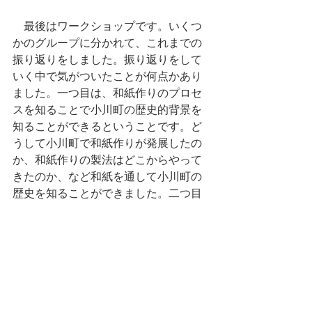
　最後はワークショップです。いくつ
かのグループに分かれて、これまでの
振り返りをしました。振り返りをして
いく中で気がついたことが何点かあり
ました。一つ目は、和紙作りのプロセ
スを知ることで小川町の歴史的背景を
知ることができるということです。ど
うして小川町で和紙作りが発展したの
か、和紙作りの製法はどこからやって
きたのか、など和紙を通して小川町の
歴史を知ることができました。二つ目
は、自分の「足」でまちを見ることの
大切さです。現代では、インターネッ
トやSNSが発達し、その場を実際に訪
れなくてもその土地について知ること
ができます。しかし、まち歩きをする
ことで、自分ならではの着眼点でまち
を見ることができます。同じものを見