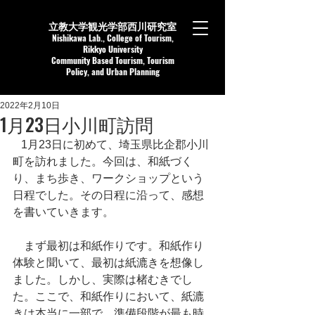
立教大学観光学部西川研究室
Nishikaw
a Lab.,
College of Tourism,
Rikkyo University
Community Based Tourism, Tourism
Policy, and Urban Planning
2022年2月10日
1月23日小川町訪問
   1月23日に初めて、埼玉県比企郡小川
町を訪れました。今回は、和紙づく
り、まち歩き、ワークショップという
日程でした。その日程に沿って、感想
を書いていきます。
　まず最初は和紙作りです。和紙作り
体験と聞いて、最初は紙漉きを想像し
ました。しかし、実際は楮むきでし
た。ここで、和紙作りにおいて、紙漉
きは本当に一部で、準備段階が最も時