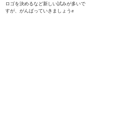
ロゴを決めるなど新しい試みが多いで
すが、がんばっていきましょう✊
ゼミ生による野田訪問記もお楽しみ
に！
野田
コメント