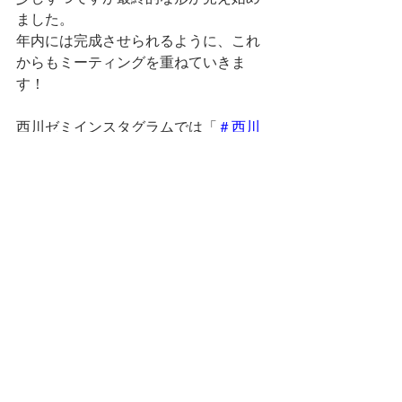
ました。
年内には完成させられるように、これ
からもミーティングを重ねていきま
す！
西川ゼミインスタグラムでは「
＃西川
ゼミ野田で奮闘中なのだ
」というハッ
シュタグを用いて活動中です！
SNS(Instagram、Twitter）のフォロー、
野田PJの応援もよろしくお願いしま
す！
野田
コメント