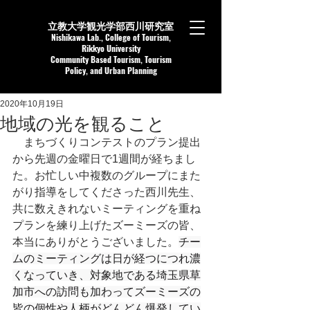
立教大学観光学部西川研究室
Nishikaw
a Lab.,
College of Tourism,
Rikkyo University
Community Based Tourism, Tourism
Policy, and Urban Planning
2020年10月19日
地域の光を観ること
　まちづくりコンテストのプラン提出
から先週の金曜日で1週間が経ちまし
た。お忙しい中複数のグループにまた
がり指導をしてくださった西川先生、
共に数えきれないミーティングを重ね
プランを練り上げたズーミーズの皆、
本当にありがとうございました。
チー
ムのミーティングは日が経つにつれ濃
くなっていき、対象地である埼玉県草
加市への訪問も加わってズーミーズの
皆の個性や人柄がどんどん爆発してい