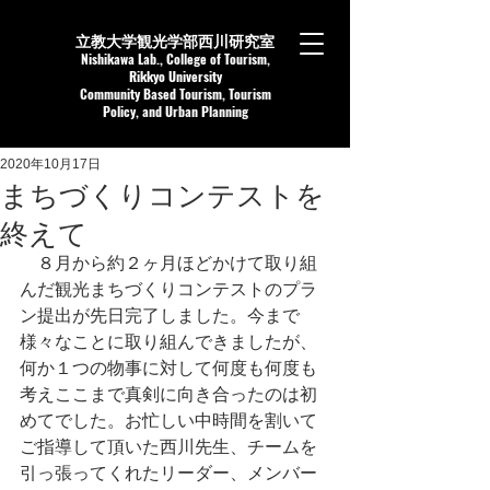
立教大学観光学部西川研究室
Nishikaw
a Lab.,
College of Tourism,
Rikkyo University
Community Based Tourism, Tourism
Policy, and Urban Planning
2020年10月17日
まちづくりコンテストを
終えて
８月から約２ヶ月ほどかけて取り組
んだ観光まちづくりコンテストのプラ
ン提出が先日完了しました。今まで
様々なことに取り組んできましたが、
何か１つの物事に対して何度も何度も
考えここまで真剣に向き合ったのは初
めてでした。お忙しい中時間を割いて
ご指導して頂いた西川先生、チームを
引っ張ってくれたリーダー、メンバー