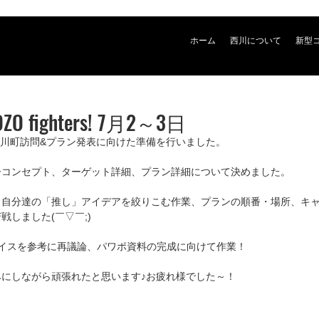
ホーム
西川について
新型
 fighters! 7月2～3日
の小川町訪問&プラン発表に向けた準備を行いました。
ーコンセプト、ターゲット詳細、プラン詳細について決めました。
ら自分達の「推し」アイデアを絞りこむ作業、プランの順番・場所、キ
戦しました(￣▽￣;)
バイスを参考に再議論、パワポ資料の完成に向けて作業！
にしながら頑張れたと思います♪お疲れ様でした～！