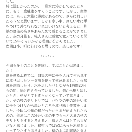
した。
特に難しかったのが、一旦水に溶かしてみたとき
に、もう一度繊維をすくうことです。しかし、実際
には、もっと大量に繊維があるので、さらに難しい
だろうなと思います。しかも寒い中、冷たい水に手
をつけて外で行わなければいけないと考えると、和
紙の価値の高さをあらためて感じることができまし
た。灰の分量も、職人さんは感覚で覚えていくと聞
いて15年くらいかかる理由が分かりました。
次回は小川町に行けると思うので、楽しみです！
* * * * * *
今回も多くのことを体験し、学ぶことが出来まし
た！
皮を煮る工程では、封筒の中に手を入れて何も見ず
に取り出したソーダ灰を使って煮込みました。火加
減を調節したり、水を足したりしながら1時間20分
もの間、鍋と向き合っていました。鍋から取り出し
たとき、楮がとても柔らかくなっていて驚きまし
た。その後のチリトリでは、バケツの中の冷たい水
に手をつけながら黒いところを取り除く作業をしま
した。今回は少量の楮だったからまだ耐えられたも
のの、普通はこの冷たい水の中でもっと大量の楮の
チリトリをすると考えると、職人さんはとても大変
だなと感じました。楮打ちでは家にあった木槌をつ
かってひたすら叩きました。机の上に新聞紙とタオ