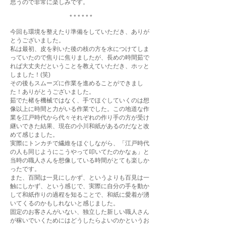
思うので非常に楽しみです。
* * * * * *
今回も環境を整えたり準備をしていただき、ありが
とうございました。
私は最初、皮を剥いた後の枝の方を水につけてしま
っていたので焦りに焦りましたが、長めの時間茹で
れば大丈夫だということを教えていただき、ホッと
しました！(笑)
その後もスムーズに作業を進めることができまし
た！ありがとうございました。
茹でた楮を機械ではなく、手でほぐしていくのは想
像以上に時間と力がいる作業でした。この地道な作
業を江戸時代から代々それぞれの作り手の方が受け
継いできた結果、現在の小川和紙があるのだなと改
めて感じました。
実際にトンカチで繊維をほぐしながら、「江戸時代
の人も同じようにこうやって叩いてたのかなぁ」と
当時の職人さんを想像している時間がとても楽しか
ったです。
また、百聞は一見にしかず、というよりも百見は一
触にしかず、という感じで、実際に自分の手を動か
して和紙作りの過程を知ることで、和紙に愛着が湧
いてくるのかもしれないと感じました。
固定のお客さんがいない、独立した新しい職人さん
が稼いでいくためにはどうしたらよいのかというお