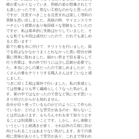
楮が柔らかくなっていき、和紙の姿が想像されとて
も楽しかったです。危ない工程なのかなと思ったの
ですが、注意すべきことを注意すれば楽しく理科の
実験を思い出しました。高校の時、サイエンスリサ
ーチという授業があり毎回様々な実験をしていたの
ですが、私は基本的に失敗ばかりしていました、そ
んな私でも今回は成功だったので、だれでも楽しめ
ると思います！
茹でた楮を水に付けて、チリトリを行いました。茹
でる前はなかなかうまくとれなかった黒い部分が綺
麗に簡単に取れました。細かい所まで目を凝らして
行う作業は、冬の外で行うには少し忍耐が必要でし
た。本当に少しの量だったので楽しめましたが、た
くさんの量をチリトリする職人さんはすごいなと感
じました。
つぎに叩く工程は屋外で行いました。私の実感とし
ては想像よりも早く繊維らしく？なった気がしま
す。家の中ではなかったので音など気にせず思いっ
きり叩けたからかも知れません。
自分が日々使っているものがどのようにして作られ
ているか、どのような苦労があるのか、知らないこ
とは沢山あります。もちろんそれを全て知ろうとす
ることは到底難しいことです。しかし、わし体験と
いうというと紙漉きが多く、それ以外の工程に目が
向けられることはあまりない気がします。全ての過
程に意味がありそして苦労があり、これまで培われ