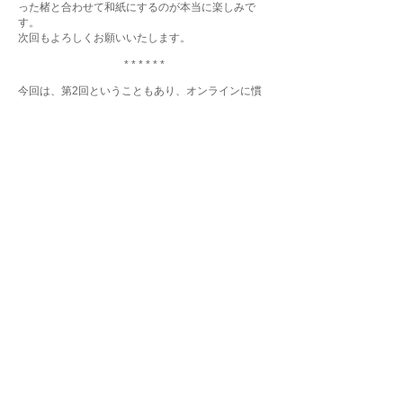
った楮と合わせて和紙にするのが本当に楽しみで
す。
次回もよろしくお願いいたします。
* * * * * *
今回は、第2回ということもあり、オンラインに慣
れてきたので、前回に比べさらに参加型を楽しめま
した。
手で作業をしていると、機械化されている工程があ
ることを再認識しました。どこまで機械化を行うの
かという点は本当に悩ましいところだと思います。
現在、機械でも人間と同じ要領で作業できることが
増えていますが、伝統のある道具で、代々伝わる工
程を行うことの大切さを感じました。また、今回の
オンラインでは、家でも満足できてしまうととても
驚きました。家だけにとどまらず、訪問までできる
内容があるため、本当に贅沢な経験をさせて頂いて
いると改めて感じています。これからも小川町のこ
とをもっと知れると思うととても楽しみです。今後
もよろしくお願い致します。
* * * * * *
送っていただいた封筒を開け、中から小さな袋に入
った粉が3種類出てきた時は中学の理科の実験を思
い出しました。