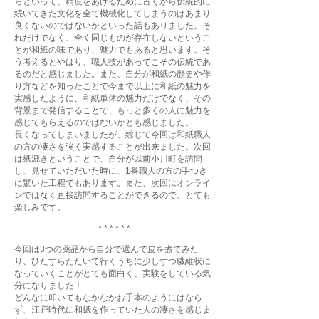
らといって、精度をあげるために古くから伝統的に
続いてきた文化を全て機械化してしまうのはあまり
良くないのではないかといった話もありました。そ
れだけでなく、全く同じものが存在しないというこ
とが和紙の味であり、魅力でもあると思います。そ
う考えるとやはり、職人技があってこその伝統であ
るのだと感じました。また、自分が和紙の歴史や作
り方などを知ったことで今まで以上に和紙の魅力を
実感したように、和紙単体の魅力だけでなく、その
背景まで発信することで、もっと多くの人に魅力を
感じてもらえるのではないかとも感じました。
長くなってしまいましたが、総じて今回は和紙職人
の方の凄さを強く実感することが出来ました。次回
は紙漉きということで、自分が以前小川町を訪問
し、見せていただいた時に、1番職人の方の手つき
に驚いた工程でもあります。また、次回はオンライ
ンではなく直接訪問することができるので、とても
楽しみです。
* * * * * *
今回は3つの薬品から自分で選んで皮を煮てみた
り、ひたすらたたいて行くうちに少しずつ繊維状に
なっていくことがとても面白く、実験をしている気
分になりました！
どんなに叩いてもなかなかお手本のようにはなら
ず、江戸時代に和紙を作っていた人の凄さを感じま