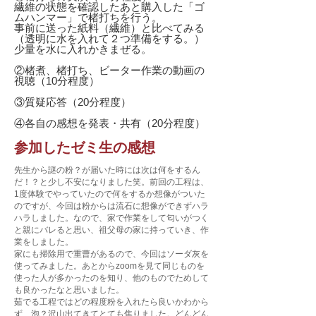
繊維の状態を確認したあと購入した「ゴ
ムハンマー」で楮打ちを行う。
事前に送った紙料（繊維）と比べてみる
（透明に水を入れて２つ準備をする。）
少量を水に入れかきまぜる。
②楮煮、楮打ち、ビーター作業の動画の
視聴（10分程度）
③質疑応答（20分程度）
④各自の感想を発表・共有（20分程度）
​参加したゼミ生の感想
先生から謎の粉？が届いた時には次は何をするん
だ！？と少し不安になりました笑。前回の工程は、
1度体験でやっていたので何をするか想像がついた
のですが、今回は粉からは流石に想像ができずハラ
ハラしました。なので、家で作業をして匂いがつく
と親にバレると思い、祖父母の家に持っていき、作
業をしました。
家にも掃除用で重曹があるので、今回はソーダ灰を
使ってみました。あとからzoomを見て同じものを
使った人が多かったのを知り、他のものでためして
も良かったなと思いました。
茹でる工程ではどの程度粉を入れたら良いかわから
ず、泡？沢山出てきてとても焦りました。どんどん