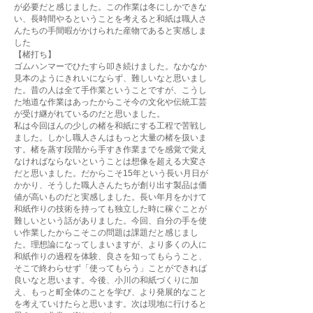
が必要だと感じました。この作業は冬にしかできな
い、長時間やるということを考えると和紙は職人さ
んたちの手間暇がかけられた産物であると実感しま
した
【楮打ち】
ゴムハンマーでひたすら叩き続けました。なかなか
見本のようにきれいにならず、難しいなと思いまし
た。昔の人は全て手作業ということですが、こうし
た地道な作業はあったからこそ今の文化や伝統工芸
が受け継がれているのだと思いました。
私は今回ほんの少しの楮を和紙にする工程で苦戦し
ました。しかし職人さんはもっと大量の楮を扱いま
す。楮を蒸す段階から手すき作業までを感覚で覚え
なければならないということは想像を超える大変さ
だと思いました。だからこそ15年という長い月日が
かかり、そうした職人さんたちが創り出す製品は価
値が高いものだと実感しました。長い年月をかけて
和紙作りの技術を持っても独立した時に稼ぐことが
難しいという話がありました。今回、自分の手を使
い作業したからこそこの問題は課題だと感じまし
た。理想論になってしまいますが、より多くの人に
和紙作りの過程を体験、良さを知ってもらうこと、
そこで終わらせず「使ってもらう」ことができれば
良いなと思います。今後、小川の和紙づくりに加
え、もっと町全体のことを学び、より発展的なこと
を考えていけたらと思います。次は現地に行けると