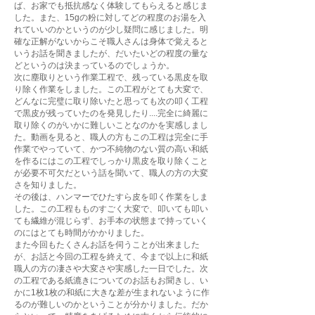
ば、お家でも抵抗感なく体験してもらえると感じま
した。また、15gの粉に対してどの程度のお湯を入
れていいのかというのが少し疑問に感じました。明
確な正解がないからこそ職人さんは身体で覚えると
いうお話を聞きましたが、だいたいどの程度の量な
どというのは決まっているのでしょうか。
次に塵取りという作業工程で、残っている黒皮を取
り除く作業をしました。この工程がとても大変で、
どんなに完璧に取り除いたと思っても次の叩く工程
で黒皮が残っていたのを発見したり....完全に綺麗に
取り除くのがいかに難しいことなのかを実感しまし
た。動画を見ると、職人の方もこの工程は完全に手
作業でやっていて、かつ不純物のない質の高い和紙
を作るにはこの工程でしっかり黒皮を取り除くこと
が必要不可欠だという話を聞いて、職人の方の大変
さを知りました。
その後は、ハンマーでひたすら皮を叩く作業をしま
した。この工程もものすごく大変で、叩いても叩い
ても繊維が混じらず、お手本の状態まで持っていく
のにはとても時間がかかりました。
また今回もたくさんお話を伺うことが出来ました
が、お話と今回の工程を終えて、今まで以上に和紙
職人の方の凄さや大変さや実感した一日でした。次
の工程である紙漉きについてのお話もお聞きし、い
かに1枚1枚の和紙に大きな差が生まれないように作
るのが難しいのかということが分かりました。だか