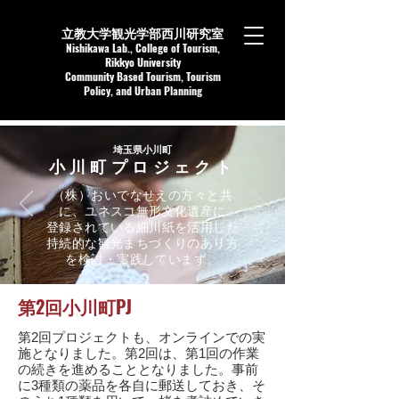
立教大学観光学部西川研究室
Nishikaw
a Lab.,
College of Tourism,
Rikkyo University
Community Based Tourism, Tourism
Policy, and Urban Planning
​埼玉県小川町
小川町プロジェクト
​（株）おいでなせえの方々と共
に、ユネスコ無形文化遺産に
登録されている細川紙を活用した
持続的な観光まちづくりのあり方
を検討・実践しています。
第2回小川町PJ
第2回プロジェクトも、オンラインでの実
施となりました。第2回は、第1回の作業
の続きを進めることとなりました。事前
に3種類の薬品を各自に郵送しておき、そ