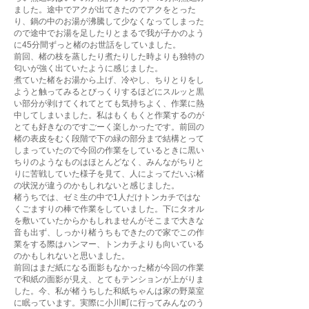
ました。途中でアクが出てきたのでアクをとった
り、鍋の中のお湯が沸騰して少なくなってしまった
ので途中でお湯を足したりとまるで我が子かのよう
に45分間ずっと楮のお世話をしていました。
前回、楮の枝を蒸したり煮たりした時よりも独特の
匂いが強く出ていたように感じました。
煮ていた楮をお湯から上げ、冷やし、ちりとりをし
ようと触ってみるとびっくりするほどにスルッと黒
い部分が剥けてくれてとても気持ちよく、作業に熱
中してしまいました。私はもくもくと作業するのが
とても好きなのですごーく楽しかったです。前回の
楮の表皮をむく段階で下の緑の部分まで結構とって
しまっていたので今回の作業をしているときに黒い
ちりのようなものはほとんどなく、みんながちりと
りに苦戦していた様子を見て、人によってだいぶ楮
の状況が違うのかもしれないと感じました。
楮うちでは、ゼミ生の中で1人だけトンカチではな
くごますりの棒で作業をしていました。下にタオル
を敷いていたからかもしれませんがそこまで大きな
音も出ず、しっかり楮うちもできたので家でこの作
業をする際はハンマー、トンカチよりも向いている
のかもしれないと思いました。
前回はまだ紙になる面影もなかった楮が今回の作業
で和紙の面影が見え、とてもテンションが上がりま
した。今、私が楮うちした和紙ちゃんは家の野菜室
に眠っています。実際に小川町に行ってみんなのう