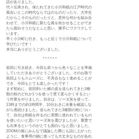
話がありました。
代々伝承され、保たれてきた小川和紙の江戸時代の
風合いとこの時代ならではのものだったり、大学生
だからこそのものだったりと、意外な何かを組み合
わせて、小川和紙に新たな風を吹かせることができ
たら面白そうだなとふと思い、勝手にワクワクして
います。
早く小川町に行き、もっと近くで小川和紙について
学びたいです！
本当にありがとうございました。
* * * * * *
前回に引き続き、今回も前々から色々なことを準備
していただきありがとうございました。そのお陰で
前回よりもスムーズに、不具合もなく進めることが
でき、今回もとても楽しかったです！
まず初めに、前回剥いた楮の皮を送られてきた3種
類の粉のどれか1つを使って煮て柔らかくするとい
う作業をやりました。自分は、ソーダ灰を使って、
13時までの約1時間半、10分おきに水量を確認しな
がら煮続けました。送られてきた3種類の粉につい
て、自分は和紙を作るのに実際に使われているもの
を使いたいと思いソーダ灰を選びましたが、重曹で
も出来るというのがとても面白いなと思いました。
ZOOMの後にみんなで議論した際にも話に上がった
ように、食事用の鍋に使っても大丈夫なものがあれ