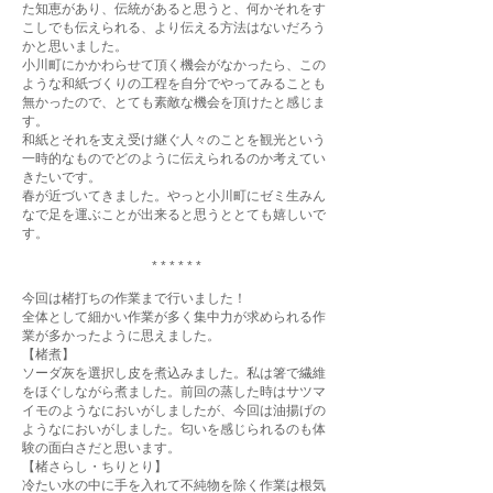
た知恵があり、伝統があると思うと、何かそれをす
こしでも伝えられる、より伝える方法はないだろう
かと思いました。
小川町にかかわらせて頂く機会がなかったら、この
ような和紙づくりの工程を自分でやってみることも
無かったので、とても素敵な機会を頂けたと感じま
す。
和紙とそれを支え受け継ぐ人々のことを観光という
一時的なものでどのように伝えられるのか考えてい
きたいです。
春が近づいてきました。やっと小川町にゼミ生みん
なで足を運ぶことが出来ると思うととても嬉しいで
す。
* * * * * *
今回は楮打ちの作業まで行いました！
全体として細かい作業が多く集中力が求められる作
業が多かったように思えました。
【楮煮】
ソーダ灰を選択し皮を煮込みました。私は箸で繊維
をほぐしながら煮ました。前回の蒸した時はサツマ
イモのようなにおいがしましたが、今回は油揚げの
ようなにおいがしました。匂いを感じられるのも体
験の面白さだと思います。
【楮さらし・ちりとり】
冷たい水の中に手を入れて不純物を除く作業は根気