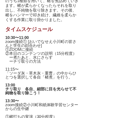
のうち1種類を用いて、楮を煮詰めていき
ます。楮が柔らかくなったらそれを取り
出し、不純物を取り除きます。その後、
楮をハンマーで叩き続け、繊維を柔らか
くする作業に取り掛かりました。
タイムスケジュール
10:30〜11:00
zoom接続① [おいでなせえ小川町の皆さ
んと学生の顔合わせ]
①ZOOMに接続
②本日のコンテンツの説明（15分程度）
ー煮たあと、水にさらす
ーチリ取りの方法
11:15〜
「ソーダ灰・草木灰・重曹」の中からひ
とつを選択して各自「楮煮」を行う。
13:00
チリ取り 各自、細部に目を光らせて不
純物を取り除こう！
13:30〜
zoom接続②小川町和紙体験学習センター
からの生中継
①楮打ちの実演（30分程度）