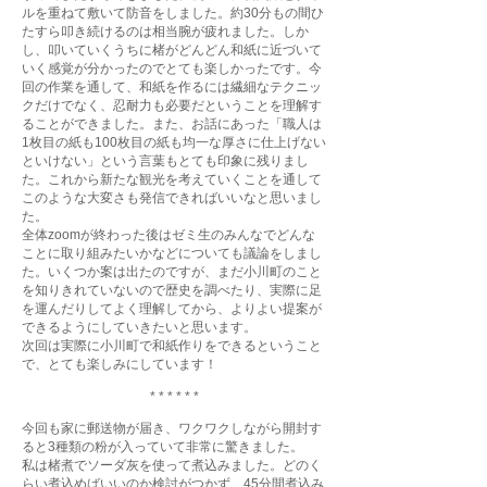
ルを重ねて敷いて防音をしました。約30分もの間ひ
たすら叩き続けるのは相当腕が疲れました。しか
し、叩いていくうちに楮がどんどん和紙に近づいて
いく感覚が分かったのでとても楽しかったです。今
回の作業を通して、和紙を作るには繊細なテクニッ
クだけでなく、忍耐力も必要だということを理解す
ることができました。また、お話にあった「職人は
1枚目の紙も100枚目の紙も均一な厚さに仕上げない
といけない」という言葉もとても印象に残りまし
た。これから新たな観光を考えていくことを通して
このような大変さも発信できればいいなと思いまし
た。
全体zoomが終わった後はゼミ生のみんなでどんな
ことに取り組みたいかなどについても議論をしまし
た。いくつか案は出たのですが、まだ小川町のこと
を知りきれていないので歴史を調べたり、実際に足
を運んだりしてよく理解してから、よりよい提案が
できるようにしていきたいと思います。
次回は実際に小川町で和紙作りをできるということ
で、とても楽しみにしています！
* * * * * *
今回も家に郵送物が届き、ワクワクしながら開封す
ると3種類の粉が入っていて非常に驚きました。
私は楮煮でソーダ灰を使って煮込みました。どのく
らい煮込めばいいのか検討がつかず、45分間煮込み